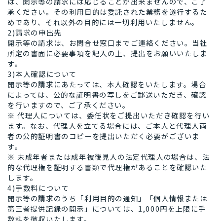
は、開示等の請求には応じることが出来ませんので、ご了
承ください。その利用目的は委託された業務を遂行するた
めであり、それ以外の目的には一切利用いたしません。
2)請求の申出先
開示等の請求は、お問合せ窓口までご連絡ください。当社
所定の書面に必要事項を記入の上、提出をお願いいたしま
す。
3)本人確認について
開示等の請求にあたっては、本人確認をいたします。場合
によっては、公的な証明書の写しをご郵送いただき、確認
を行いますので、ご了承ください。
※ 代理人については、委任状をご提出いただき確認を行い
ます。なお、代理人を立てる場合には、ご本人と代理人両
者の公的証明書のコピーを提出いただく必要がございま
す。
※ 未成年者または成年被後見人の法定代理人の場合は、法
的な代理権を証明する書類で代理権があることを確認いた
します。
4)手数料について
開示等の請求のうち「利用目的の通知」「個人情報または
第三者提供記録の開示」については、1,000円を上限に手
数料を徴収いたします。