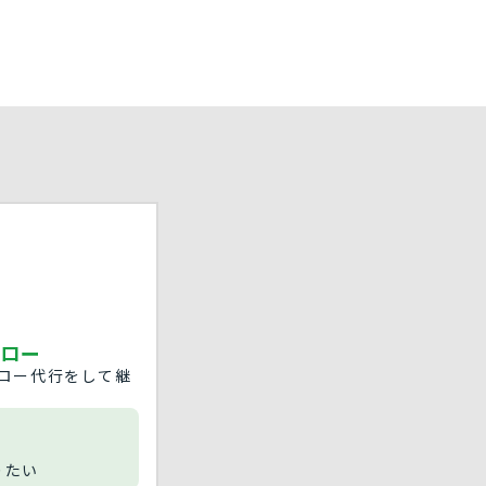
ロー
ロー代行をして継
りたい