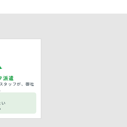
フ派遣
スタッフが、御社
。
たい
い