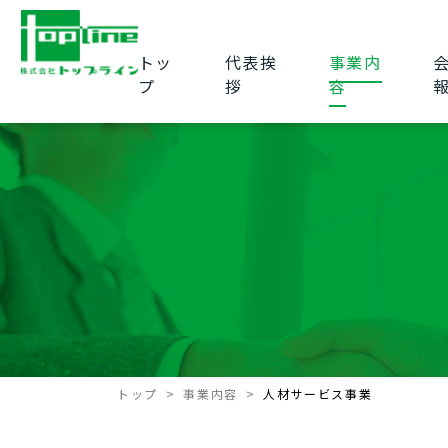
トッ
代表挨
事業内
プ
拶
容
トップ
事業内容
人材サービス事業